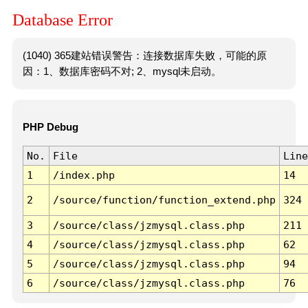
Database Error
(1040) 365建站错误警告：连接数据库失败，可能的原
因：1、数据库密码不对; 2、mysql未启动。
PHP Debug
No.
File
Line
1
/index.php
14
2
/source/function/function_extend.php
324
3
/source/class/jzmysql.class.php
211
4
/source/class/jzmysql.class.php
62
5
/source/class/jzmysql.class.php
94
6
/source/class/jzmysql.class.php
76