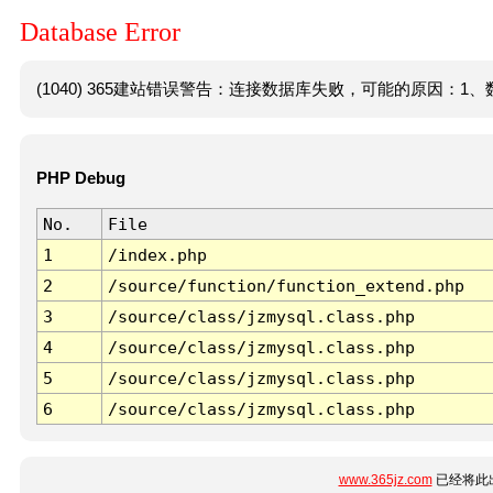
Database Error
(1040) 365建站错误警告：连接数据库失败，可能的原因：1、数
PHP Debug
No.
File
1
/index.php
2
/source/function/function_extend.php
3
/source/class/jzmysql.class.php
4
/source/class/jzmysql.class.php
5
/source/class/jzmysql.class.php
6
/source/class/jzmysql.class.php
www.365jz.com
已经将此