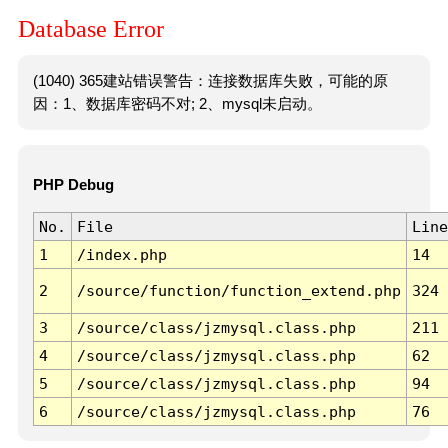
Database Error
(1040) 365建站错误警告：连接数据库失败，可能的原
因：1、数据库密码不对; 2、mysql未启动。
PHP Debug
No.
File
Line
1
/index.php
14
2
/source/function/function_extend.php
324
3
/source/class/jzmysql.class.php
211
4
/source/class/jzmysql.class.php
62
5
/source/class/jzmysql.class.php
94
6
/source/class/jzmysql.class.php
76