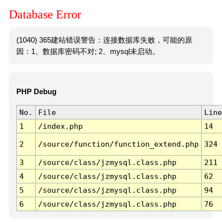
Database Error
(1040) 365建站错误警告：连接数据库失败，可能的原
因：1、数据库密码不对; 2、mysql未启动。
PHP Debug
No.
File
Line
1
/index.php
14
2
/source/function/function_extend.php
324
3
/source/class/jzmysql.class.php
211
4
/source/class/jzmysql.class.php
62
5
/source/class/jzmysql.class.php
94
6
/source/class/jzmysql.class.php
76