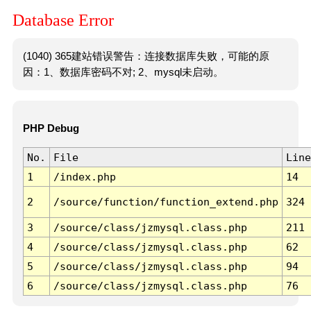
Database Error
(1040) 365建站错误警告：连接数据库失败，可能的原
因：1、数据库密码不对; 2、mysql未启动。
PHP Debug
No.
File
Line
1
/index.php
14
2
/source/function/function_extend.php
324
3
/source/class/jzmysql.class.php
211
4
/source/class/jzmysql.class.php
62
5
/source/class/jzmysql.class.php
94
6
/source/class/jzmysql.class.php
76