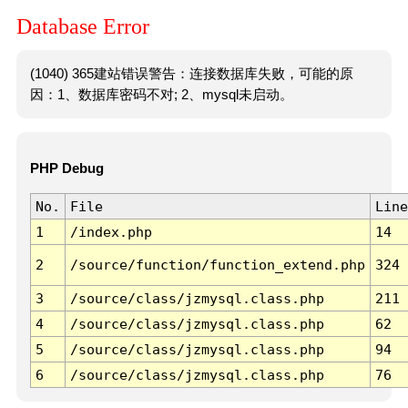
Database Error
(1040) 365建站错误警告：连接数据库失败，可能的原
因：1、数据库密码不对; 2、mysql未启动。
PHP Debug
No.
File
Line
1
/index.php
14
2
/source/function/function_extend.php
324
3
/source/class/jzmysql.class.php
211
4
/source/class/jzmysql.class.php
62
5
/source/class/jzmysql.class.php
94
6
/source/class/jzmysql.class.php
76