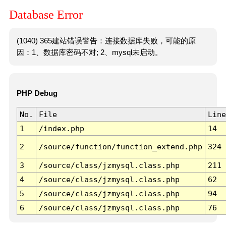
Database Error
(1040) 365建站错误警告：连接数据库失败，可能的原
因：1、数据库密码不对; 2、mysql未启动。
PHP Debug
No.
File
Line
1
/index.php
14
2
/source/function/function_extend.php
324
3
/source/class/jzmysql.class.php
211
4
/source/class/jzmysql.class.php
62
5
/source/class/jzmysql.class.php
94
6
/source/class/jzmysql.class.php
76