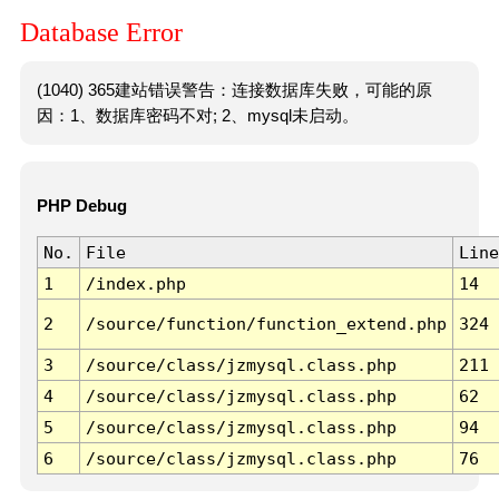
Database Error
(1040) 365建站错误警告：连接数据库失败，可能的原
因：1、数据库密码不对; 2、mysql未启动。
PHP Debug
No.
File
Line
1
/index.php
14
2
/source/function/function_extend.php
324
3
/source/class/jzmysql.class.php
211
4
/source/class/jzmysql.class.php
62
5
/source/class/jzmysql.class.php
94
6
/source/class/jzmysql.class.php
76