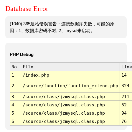
Database Error
(1040) 365建站错误警告：连接数据库失败，可能的原
因：1、数据库密码不对; 2、mysql未启动。
PHP Debug
No.
File
Line
1
/index.php
14
2
/source/function/function_extend.php
324
3
/source/class/jzmysql.class.php
211
4
/source/class/jzmysql.class.php
62
5
/source/class/jzmysql.class.php
94
6
/source/class/jzmysql.class.php
76