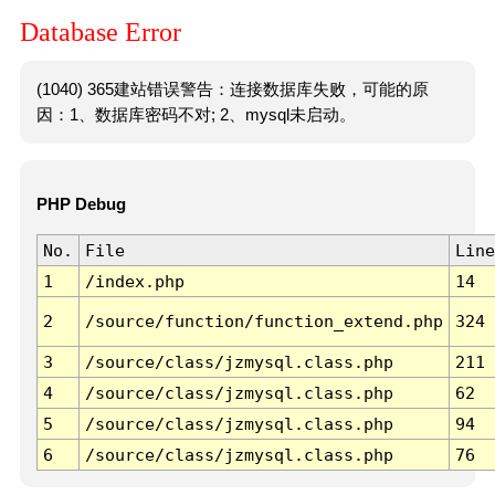
Database Error
(1040) 365建站错误警告：连接数据库失败，可能的原
因：1、数据库密码不对; 2、mysql未启动。
PHP Debug
No.
File
Line
1
/index.php
14
2
/source/function/function_extend.php
324
3
/source/class/jzmysql.class.php
211
4
/source/class/jzmysql.class.php
62
5
/source/class/jzmysql.class.php
94
6
/source/class/jzmysql.class.php
76