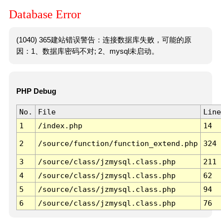
Database Error
(1040) 365建站错误警告：连接数据库失败，可能的原
因：1、数据库密码不对; 2、mysql未启动。
PHP Debug
No.
File
Line
1
/index.php
14
2
/source/function/function_extend.php
324
3
/source/class/jzmysql.class.php
211
4
/source/class/jzmysql.class.php
62
5
/source/class/jzmysql.class.php
94
6
/source/class/jzmysql.class.php
76