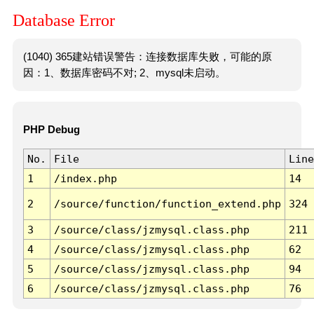
Database Error
(1040) 365建站错误警告：连接数据库失败，可能的原
因：1、数据库密码不对; 2、mysql未启动。
PHP Debug
No.
File
Line
1
/index.php
14
2
/source/function/function_extend.php
324
3
/source/class/jzmysql.class.php
211
4
/source/class/jzmysql.class.php
62
5
/source/class/jzmysql.class.php
94
6
/source/class/jzmysql.class.php
76