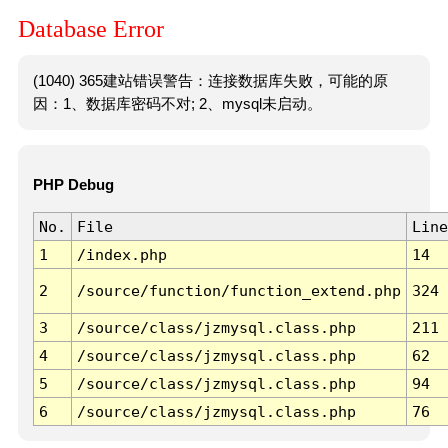
Database Error
(1040) 365建站错误警告：连接数据库失败，可能的原
因：1、数据库密码不对; 2、mysql未启动。
PHP Debug
No.
File
Line
1
/index.php
14
2
/source/function/function_extend.php
324
3
/source/class/jzmysql.class.php
211
4
/source/class/jzmysql.class.php
62
5
/source/class/jzmysql.class.php
94
6
/source/class/jzmysql.class.php
76