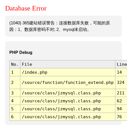
Database Error
(1040) 365建站错误警告：连接数据库失败，可能的原
因：1、数据库密码不对; 2、mysql未启动。
PHP Debug
No.
File
Line
1
/index.php
14
2
/source/function/function_extend.php
324
3
/source/class/jzmysql.class.php
211
4
/source/class/jzmysql.class.php
62
5
/source/class/jzmysql.class.php
94
6
/source/class/jzmysql.class.php
76