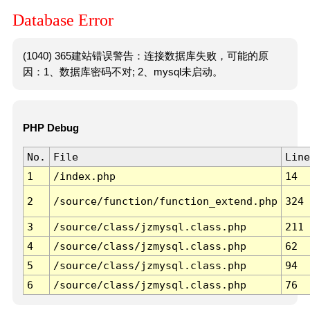
Database Error
(1040) 365建站错误警告：连接数据库失败，可能的原
因：1、数据库密码不对; 2、mysql未启动。
PHP Debug
No.
File
Line
1
/index.php
14
2
/source/function/function_extend.php
324
3
/source/class/jzmysql.class.php
211
4
/source/class/jzmysql.class.php
62
5
/source/class/jzmysql.class.php
94
6
/source/class/jzmysql.class.php
76