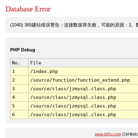
Database Error
(1040) 365建站错误警告：连接数据库失败，可能的原因：1、数
PHP Debug
No.
File
1
/index.php
2
/source/function/function_extend.php
3
/source/class/jzmysql.class.php
4
/source/class/jzmysql.class.php
5
/source/class/jzmysql.class.php
6
/source/class/jzmysql.class.php
www.365jz.com
已经将此