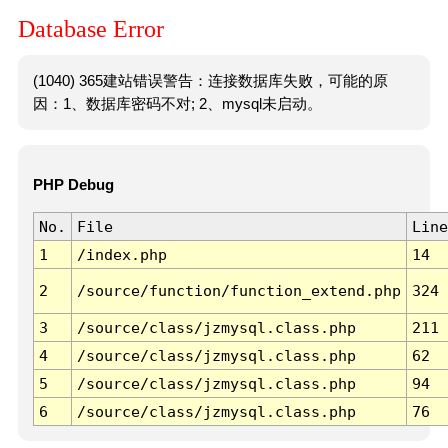
Database Error
(1040) 365建站错误警告：连接数据库失败，可能的原
因：1、数据库密码不对; 2、mysql未启动。
PHP Debug
No.
File
Line
1
/index.php
14
2
/source/function/function_extend.php
324
3
/source/class/jzmysql.class.php
211
4
/source/class/jzmysql.class.php
62
5
/source/class/jzmysql.class.php
94
6
/source/class/jzmysql.class.php
76