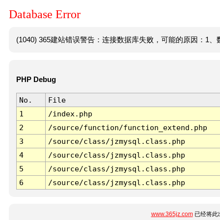
Database Error
(1040) 365建站错误警告：连接数据库失败，可能的原因：1、数
PHP Debug
No.
File
1
/index.php
2
/source/function/function_extend.php
3
/source/class/jzmysql.class.php
4
/source/class/jzmysql.class.php
5
/source/class/jzmysql.class.php
6
/source/class/jzmysql.class.php
www.365jz.com
已经将此