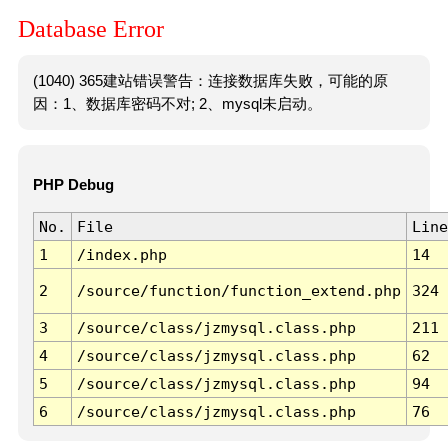
Database Error
(1040) 365建站错误警告：连接数据库失败，可能的原
因：1、数据库密码不对; 2、mysql未启动。
PHP Debug
No.
File
Line
1
/index.php
14
2
/source/function/function_extend.php
324
3
/source/class/jzmysql.class.php
211
4
/source/class/jzmysql.class.php
62
5
/source/class/jzmysql.class.php
94
6
/source/class/jzmysql.class.php
76