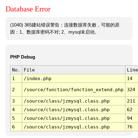
Database Error
(1040) 365建站错误警告：连接数据库失败，可能的原
因：1、数据库密码不对; 2、mysql未启动。
PHP Debug
No.
File
Line
1
/index.php
14
2
/source/function/function_extend.php
324
3
/source/class/jzmysql.class.php
211
4
/source/class/jzmysql.class.php
62
5
/source/class/jzmysql.class.php
94
6
/source/class/jzmysql.class.php
76