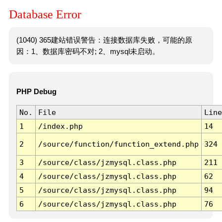
Database Error
(1040) 365建站错误警告：连接数据库失败，可能的原
因：1、数据库密码不对; 2、mysql未启动。
PHP Debug
No.
File
Line
1
/index.php
14
2
/source/function/function_extend.php
324
3
/source/class/jzmysql.class.php
211
4
/source/class/jzmysql.class.php
62
5
/source/class/jzmysql.class.php
94
6
/source/class/jzmysql.class.php
76