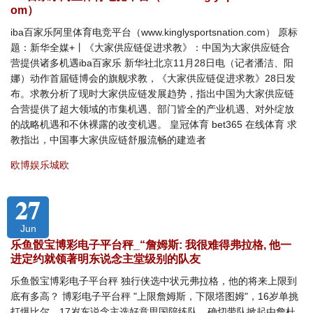
om）
iba百家乐阿里体育电竞平台（www.kinglysportsnation.com） 原标
题：新华全媒+丨《大家供应链促进求教》：中国为大家供应链合
营提供诸多机遇iba百家乐 新华社北京11月28日电（记者潘洁、阳
娜）动作首届链博会的旗舰求教，《大家供应链促进求教》28日发
布。求教分析了现时大家供应链发展趋势，指出中国为大家供应链
合营提供了超大领域的市集机遇、部门皆全的产业机遇、对外绽放
的战略机遇和不休裸露的改变机遇。 皇冠体育 bet365 在线体育 求
教指出，中国事大家供应链舒服流畅的建造者
欧博娱乐城欧
27
Jun
乐鱼骰宝博彩电子平台秤_“詹姆斯: 我很难得弗拉格, 他一
进定约就领著明东说念主堂级别的队友
乐鱼骰宝博彩电子平台秤 独行侠选中状元弗拉格，他的将来上限到
底有多高？ 博彩电子平台秤 "上限詹姆斯，下限塔图姆"，16岁单挑
打爆比尔，17岁东说念主选好意思国陪练队，确切带队掀起由詹杜