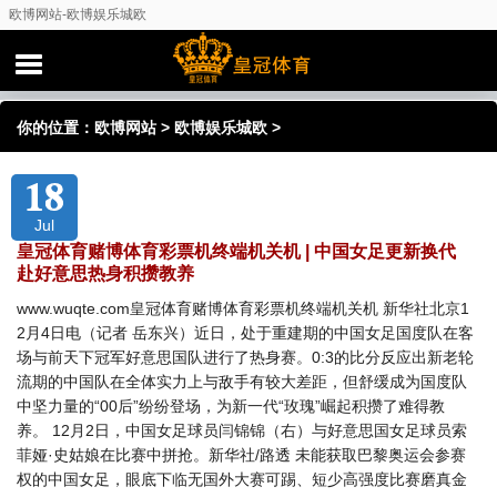
欧博网站-欧博娱乐城欧
你的位置：
欧博网站
>
欧博娱乐城欧
>
18
Jul
皇冠体育赌博体育彩票机终端机关机 | 中国女足更新换代
赴好意思热身积攒教养
www.wuqte.com皇冠体育赌博体育彩票机终端机关机 新华社北京1
2月4日电（记者 岳东兴）近日，处于重建期的中国女足国度队在客
场与前天下冠军好意思国队进行了热身赛。0:3的比分反应出新老轮
流期的中国队在全体实力上与敌手有较大差距，但舒缓成为国度队
中坚力量的“00后”纷纷登场，为新一代“玫瑰”崛起积攒了难得教
养。 12月2日，中国女足球员闫锦锦（右）与好意思国女足球员索
菲娅·史姑娘在比赛中拼抢。新华社/路透 未能获取巴黎奥运会参赛
权的中国女足，眼底下临无国外大赛可踢、短少高强度比赛磨真金