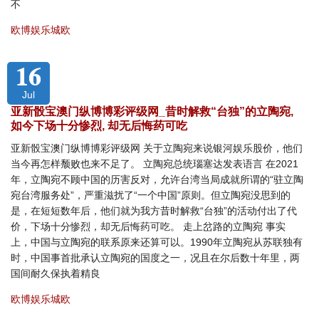
不
欧博娱乐城欧
16
Jul
亚新骰宝澳门纵博博彩评级网_昔时解救“台独”的立陶宛,
如今下场十分惨烈, 却无后悔药可吃
亚新骰宝澳门纵博博彩评级网 关于立陶宛来说银河娱乐股价，他们
当今再怎样颓败也来不足了。 立陶宛总统瑙塞达发表语言 在2021
年，立陶宛不顾中国的历害反对，允许台湾当局成就所谓的“驻立陶
宛台湾服务处”，严重滋扰了“一个中国”原则。但立陶宛没思到的
是，在短短数年后，他们就为我方昔时解救“台独”的活动付出了代
价，下场十分惨烈，却无后悔药可吃。 走上岔路的立陶宛 事实
上，中国与立陶宛的联系原来还算可以。1990年立陶宛从苏联独有
时，中国事首批承认立陶宛的国度之一，况且在尔后数十年里，两
国间耐久保执着精良
欧博娱乐城欧