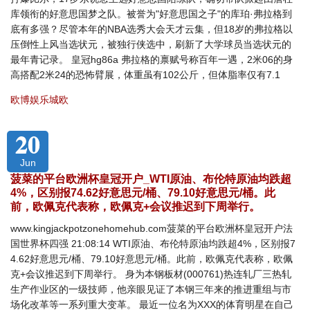
库领衔的好意思国梦之队。被誉为"好意思国之子"的库珀·弗拉格到
底有多强？尽管本年的NBA选秀大会天才云集，但18岁的弗拉格以
压倒性上风当选状元，被独行侠选中，刷新了大学球员当选状元的
最年青记录。 皇冠hg86a 弗拉格的禀赋号称百年一遇，2米06的身
高搭配2米24的恐怖臂展，体重虽有102公斤，但体脂率仅有7.1
欧博娱乐城欧
20
Jun
菠菜的平台欧洲杯皇冠开户_WTI原油、布伦特原油均跌超
4%，区别报74.62好意思元/桶、79.10好意思元/桶。此
前，欧佩克代表称，欧佩克+会议推迟到下周举行。
www.kingjackpotzonehomehub.com菠菜的平台欧洲杯皇冠开户法
国世界杯四强 21:08:14 WTI原油、布伦特原油均跌超4%，区别报7
4.62好意思元/桶、79.10好意思元/桶。此前，欧佩克代表称，欧佩
克+会议推迟到下周举行。 身为本钢板材(000761)热连轧厂三热轧
生产作业区的一级技师，他亲眼见证了本钢三年来的推进重组与市
场化改革等一系列重大变革。 最近一位名为XXX的体育明星在自己